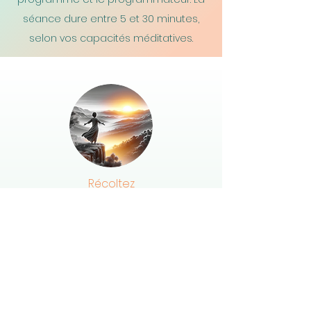
séance dure entre 5 et 30 minutes,
selon vos capacités méditatives.
Récoltez
Une fois la séance terminée, il suffit de
lâcher prise
et de reprendre le cours
normal de sa vie. Votre inconscient
fera tout ce qu'il peut pour justifier ces
nouvelles croyances
. Les intuitions, les
actions guidées, les opportunités,
les